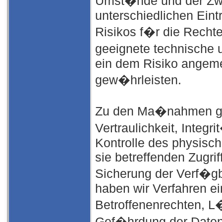
Umst�nde und der Zwe
unterschiedlichen Eint
Risikos f�r die Rechte
geeignete technische
ein dem Risiko angem
gew�hrleisten.
Zu den Ma�nahmen ge
Vertraulichkeit, Integ
Kontrolle des physisc
sie betreffenden Zugri
Sicherung der Verf�gb
haben wir Verfahren e
Betroffenenrechten, L
Gef�hrdung der Daten